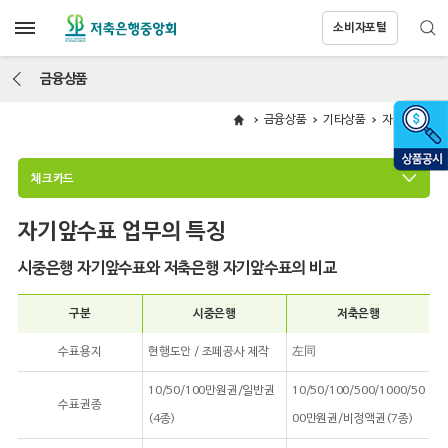
소비자포털
금융상품
금융상품
기타상품
자기앞수표
체크카드
자기앞수표 업무의 특징
시중은행 자기앞수표와 저축은행 자기앞수표의 비교
구분
시중은행
저축은행
수표용지
현행도안 / 조페공사 제작
左同
10/50/100만원권/일반권
10/50/100/500/1000/50
수표권종
(4종)
00만원권/비정액권(7종)