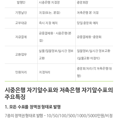
발행인
시중은행 지점장
중앙회장
기명날인
지점(또는, 본점)
저축은행 본·지점
교부대금
즉시 지점 예치
당일 중앙회 예치
금융결제원- 시중은행(본
지급결제
금융결제원-중앙회
점)
실물/일괄정보/실시간 정보
일괄정보/실시간 정보교환
교환업무
교환
(실물교환 미참석)
중앙회 처리(각 저축은행 대
민원처리
지점처리
행)
시중은행 자기앞수표와 저축은행 자기앞수표의
주요특징
1. 모든 수표를 정액권 형태로 발행
7종의 정액권 형태로 발행 - 10/50/100/500/1000/5000만원/비정