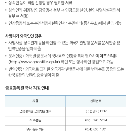
상속인 등이 직접 신청할 경우 필요한 서류
상속인의 위임장(인감증명서 첨부 ⇒ 인감도장 날인, 본인서명사실확인서
첨부 ⇒ 서명)
인감증명서 또는 본인서명사실확인서 : 주민센터(동사무소)에서 발급 가능
사망자가 외국인인 경우
사망사실·상속관계 등을 확인할 수 있는 외국기관발행 문서를 문서인증 및
번역인증을 받아 제출
문서인증 : 외국 발행 문서의 국내효력 인정을 위해 필요하며
아포스티유
(http://www.apostille.go.kr)
확인 또는 영사 확인 방법으로 가능
번역인증 : 외국어로 표기된 외국기관 발행문서에 대한 번역본을 공증인 또는
한국공관의 번역인증을 받아 제출
금융감독원 국내 지원 안내
지원
전화번호
금융감독원 금융민원센터
(국번없이)1332
서울본원
(02) 3145-5114
(051) 606-1701
부산·울산지원