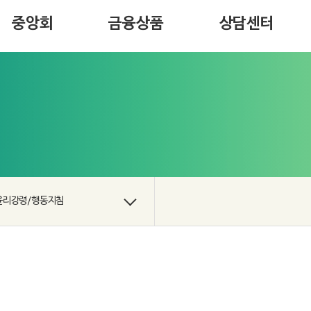
오시는길
저출생 대응 금융상품
터
중앙회
금융상품
상담센터
윤리강령/행동지침