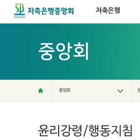
PF사업장 매각물건 정보
저축은행
중앙회
중앙회
윤리강령/행동지침