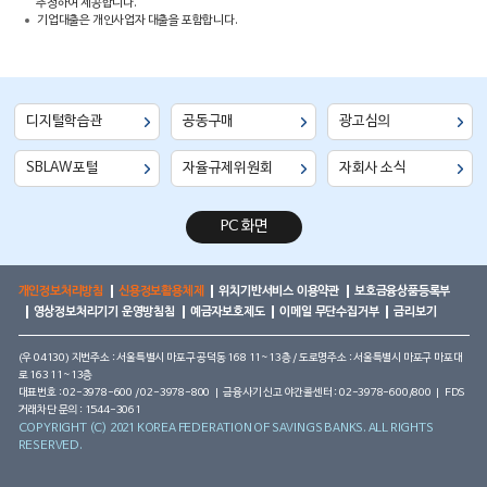
추정하여 제공합니다.
기업대출은 개인사업자 대출을 포함합니다.
디지털학습관
공동구매
광고심의
SBLAW포털
자율규제위원회
자회사 소식
PC 화면
개인정보처리방침
신용정보활용체제
위치기반서비스 이용약관
보호금융상품등록부
영상정보처리기기 운영방침침
예금자보호제도
이메일 무단수집거부
금리보기
(우 04130) 지번주소 : 서울특별시 마포구 공덕동 168 11~13층 / 도로명주소 : 서울특별시 마포구 마포대
로 163 11~13층
대표번호 : 02-3978-600 / 02-3978-800 | 금융사기 신고 야간콜센터 : 02-3978-600/800 | FDS
거래차단 문의 : 1544-3061
COPYRIGHT (C) 2021 KOREA FEDERATION OF SAVINGS BANKS. ALL RIGHTS
RESERVED.