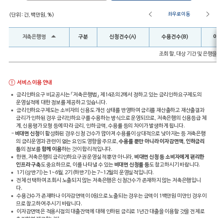
좌우로 이동
(단위 : 건, 백만원, %)
저축은행명
구분
신청건수(A)
수용건수(B)
이
조회 할, 대상 기간 및 은행
서비스 이용 안내
금리인하요구 비교공시는 「저축은행법」 제14조의2에서 정하고 있는 금리인하요구제도의
운영실적에 대한 정보를 제공하고 있습니다.
금리인하요구제도는 소비자의 신용도 개선 상태를 반영하여 금리를 재산출하고 재산출결과
금리가 인하된 경우 금리인하요구를 수용하는 방식으로 운영되므로, 저축은행의 신용등급 체
계, 신용평가 모형 등에 따라 금리, 인하 금액, 수용률 등의 차이가 발생하게 됩니다.
-
비대면 신청
이 활성화된 경우 신청 건수가 많아져 수용률이 상대적으로 낮아지는 등 저축은행
의 금리운영과 관련이 없는 요인도 영향을 주므로,
수용률 뿐만 아니라 이자감면액, 인하금리
등
의 정보를
함께 이용
하는 것이 합리적입니다.
한편, 저축은행의 금리인하요구권 운영실적 뿐만 아니라,
비대면 신청 등 소비자에게 편리한
인프라 구축
도 중요하므로, 이를 나타낼 수 있는
비대면 신청률 등
도 참고하시기 바랍니다.
1기(상반기)는 1~6월, 2기(하반기)는 7~12월의 운영실적입니다.
전체 선택하여 조회시 노출되지 않는 저축은행은 신청건수가 존재하지 않는 저축은행입니
다.
수용건수가 존재하나 이자감면액이 0원으로 노출되는 경우는 금액이 1백만원 미만인 경우이
므로 참고하여 주시기 바랍니다.
이자감면액은 적용시점의 대출잔액에 대해 인하된 금리로 1년간 대출을 이용할 것을 전제로