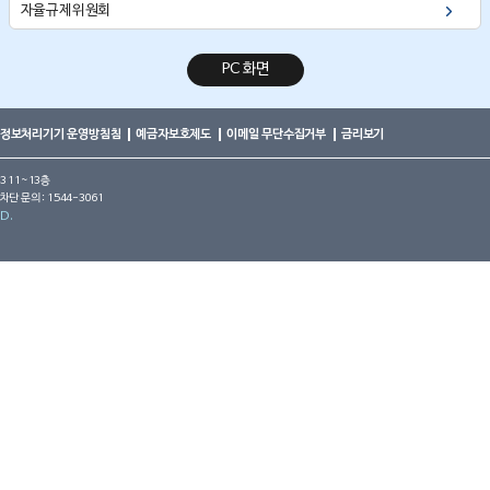
자율규제위원회
PC 화면
정보처리기기 운영방침침
예금자보호제도
이메일 무단수집거부
금리보기
3 11~13층
차단 문의 : 1544-3061
D.