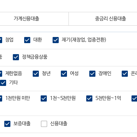
가계신용대출
중금리 신용대출
창업
대환
재기(재창업, 업종전환)
품
정책금융상품
제한없음
청년
여성
장애인
온
기타
1천만원 미만
1천~5천만원
5천만원~1억
보증대출
신용대출