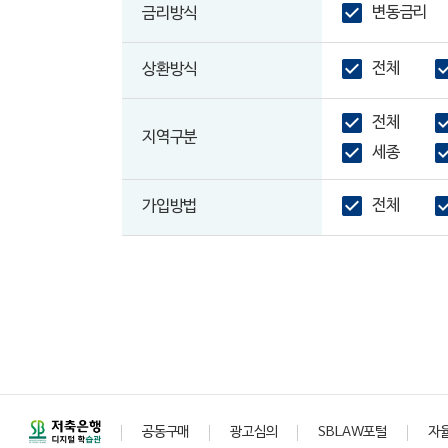
변동금리
금리방식
전체
상환방식
전체
지역구분
세종
전체
가입방법
공동구매
광고심의
SBLAW포털
자