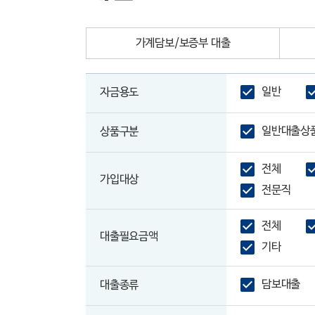
가계담보/보증부 대출
일반
자금용도
일반대출상
상품구분
전체
가입대상
전문직
전체
대출필요금액
기타
담보대출
대출종류