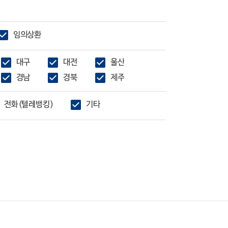
임의상환
대구
대전
울산
경남
경북
제주
전화(텔레뱅킹)
기타