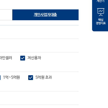
개인사업자대출
라인셀러
저신용자
1억~5억원
5억원 초과